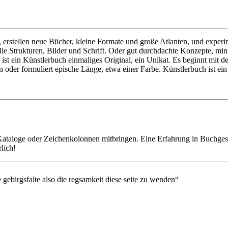
e, erstellen neue Bücher, kleine Formate und große Atlanten, und expe
lle Strukturen, Bilder und Schrift. Oder gut durchdachte Konzepte, min
t ein Künstlerbuch einmaliges Original, ein Unikat. Es beginnt mit der
n oder formuliert epische Länge, etwa einer Farbe. Künstlerbuch ist e
taloge oder Zeichenkolonnen mitbringen. Eine Erfahrung in Buchgestal
lich!
gebirgsfalte also die regsamkeit diese seite zu wenden“