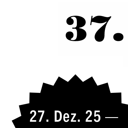
27. Dez. 25 —