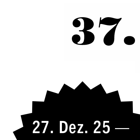
27. Dez. 25 —