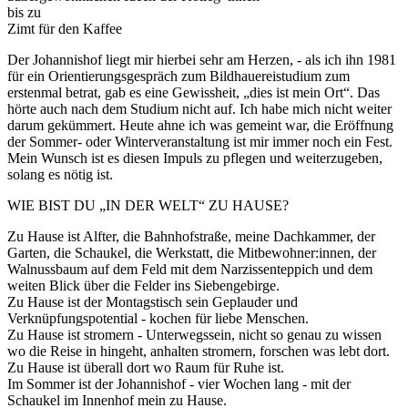
bis zu
Zimt für den Kaffee
Der Johannishof liegt mir hierbei sehr am Herzen, - als ich ihn 1981
für ein Orientierungsgespräch zum Bildhauereistudium zum
erstenmal betrat, gab es eine Gewissheit, „dies ist mein Ort“. Das
hörte auch nach dem Studium nicht auf. Ich habe mich nicht weiter
darum gekümmert. Heute ahne ich was gemeint war, die Eröffnung
der Sommer- oder Winterveranstaltung ist mir immer noch ein Fest.
Mein Wunsch ist es diesen Impuls zu pflegen und weiterzugeben,
solang es nötig ist.
WIE BIST DU „IN DER WELT“ ZU HAUSE?
Zu Hause ist Alfter, die Bahnhofstraße, meine Dachkammer, der
Garten, die Schaukel, die Werkstatt, die Mitbewohner:innen, der
Walnussbaum auf dem Feld mit dem Narzissenteppich und dem
weiten Blick über die Felder ins Siebengebirge.
Zu Hause ist der Montagstisch sein Geplauder und
Verknüpfungspotential - kochen für liebe Menschen.
Zu Hause ist stromern - Unterwegssein, nicht so genau zu wissen
wo die Reise in hingeht, anhalten stromern, forschen was lebt dort.
Zu Hause ist überall dort wo Raum für Ruhe ist.
Im Sommer ist der Johannishof - vier Wochen lang - mit der
Schaukel im Innenhof mein zu Hause.